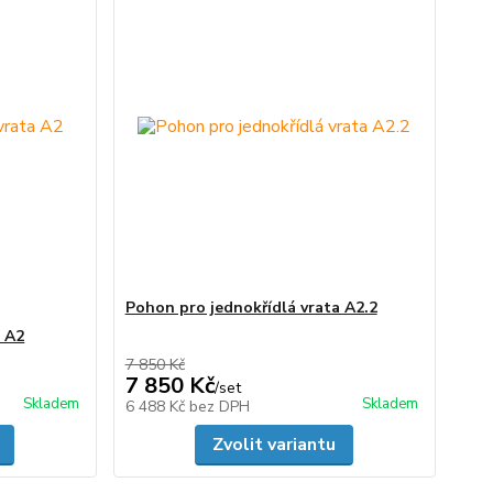
Pohon pro jednokřídlá vrata A2.2
a A2
7 850 Kč
7 850 Kč
/
set
Skladem
Skladem
6 488 Kč
bez DPH
Zvolit variantu