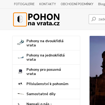
FOTOGALERIE
KONTAKTY
OBCHODNÍ PODMÍNKY
Blog
Pohony na dvoukřídlá
vrata
Pohony na jednokřídlá
vrata
Pohony pro posuvná
vrata
Příslušenství k pohonům
Samostatné díly
Napsali o nás -