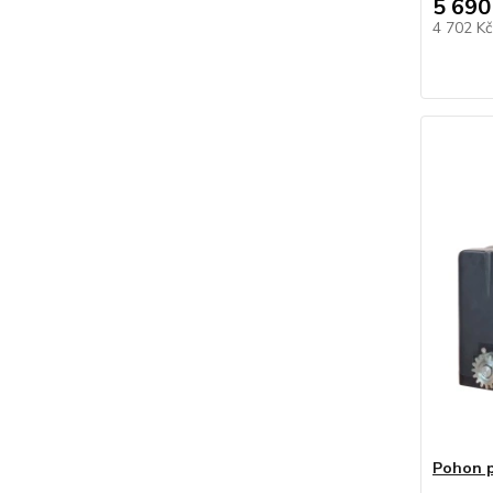
5 690
4 702 K
Pohon p