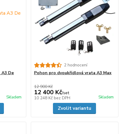
2 hodnocení
a A3 De
Pohon pro dvoukřídlová vrata A3 Max
12 900 Kč
12 400 Kč
/
set
Skladem
Skladem
10 248 Kč
bez DPH
Zvolit variantu