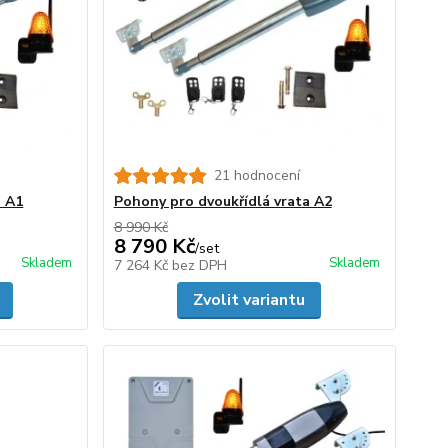
21 hodnocení
a A1
Pohony pro dvoukřídlá vrata A2
8 990 Kč
8 790 Kč
/
set
Skladem
Skladem
7 264 Kč
bez DPH
Zvolit variantu