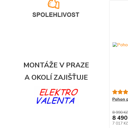
MONTÁŽE V PRAZE
A OKOLÍ
ZAJIŠŤUJE
Pohon p
8 990 Kč
8 490
7 017 K