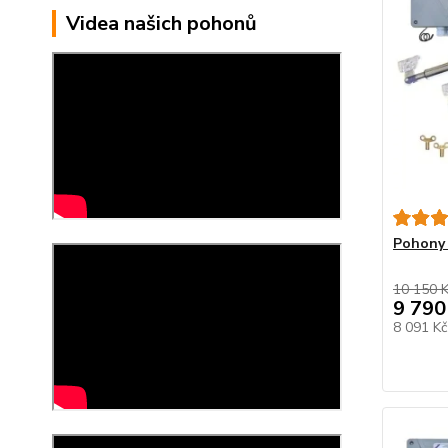
Videa našich pohonů
Pohony 
10 150 
9 790
8 091 K