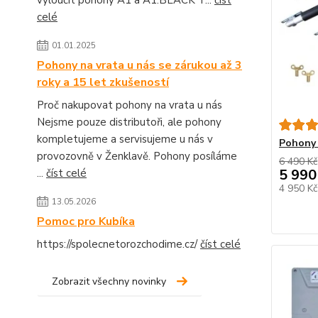
vyloučit pohony A1 a A1.BLACK T...
číst
celé
01.01.2025
Pohony na vrata u nás se zárukou až 3
roky a 15 let zkušeností
Proč nakupovat pohony na vrata u nás
Nejsme pouze distributoři, ale pohony
kompletujeme a servisujeme u nás v
Pohony 
provozovně v Ženklavě. Pohony posíláme
6 490 Kč
5 990
...
číst celé
4 950 K
13.05.2026
Pomoc pro Kubíka
https://spolecnetorozchodime.cz/
číst celé
Zobrazit všechny novinky