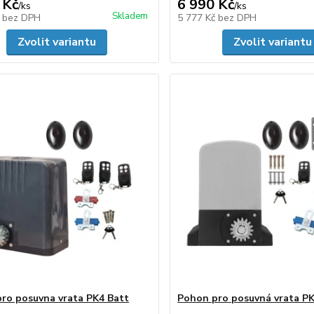
 Kč
6 990 Kč
/
ks
/
ks
Skladem
č
bez DPH
5 777 Kč
bez DPH
Zvolit variantu
Zvolit variantu
ro posuvna vrata PK4 Batt
Pohon pro posuvná vrata PK