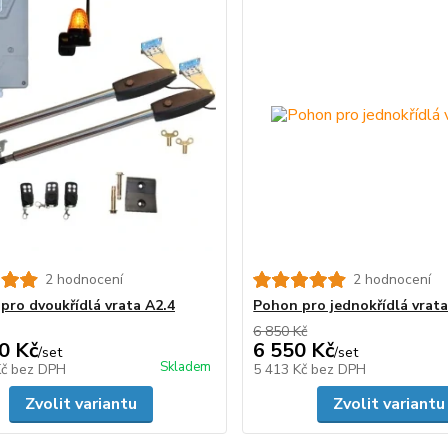
2 hodnocení
2 hodnocení
pro dvoukřídlá vrata A2.4
Pohon pro jednokřídlá vrat
6 850 Kč
0 Kč
6 550 Kč
/
set
/
set
Skladem
Kč
bez DPH
5 413 Kč
bez DPH
Zvolit variantu
Zvolit variantu