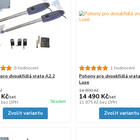
6 hodnocení
1 hodnocení
pro dvoukřídlá vrata A2.2
Pohony pro dvoukřídlá vrat
Luxe
Kč
14 890 Kč
 Kč
14 490 Kč
/
set
/
set
Skladem
č
bez DPH
11 975 Kč
bez DPH
Zvolit variantu
Zvolit variantu