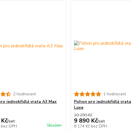
2 hodnocení
1 hodnocení
ro jednokřídlá vrata A3 Max
Pohon pro jednokřídlá vrat
Luxe
10 290 Kč
 Kč
9 890 Kč
/
set
/
set
Skladem
č
bez DPH
8 174 Kč
bez DPH