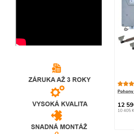
Pohony 
12 59
10 405 