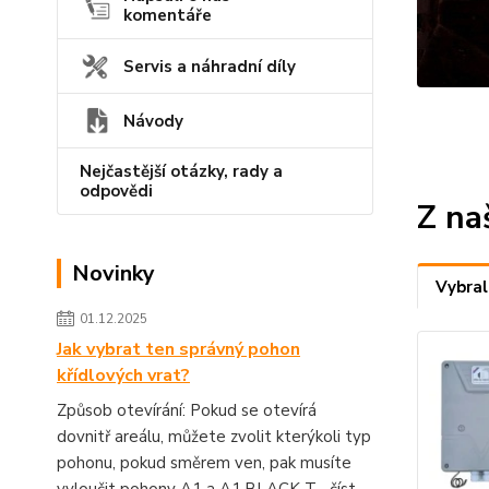
komentáře
Servis a náhradní díly
Návody
Nejčastější otázky, rady a
odpovědi
Z na
Novinky
Vybral
01.12.2025
Jak vybrat ten správný pohon
křídlových vrat?
Způsob otevírání: Pokud se otevírá
dovnitř areálu, můžete zvolit kterýkoli typ
pohonu, pokud směrem ven, pak musíte