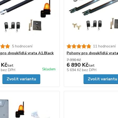
5 hodnocení
11 hodnocení
pro dvoukřídlá vrata A1.Black
Pohony pro dvoukřídlá vrat
7 390 Kč
 Kč
6 890 Kč
/
set
/
set
Skladem
č
bez DPH
5 694 Kč
bez DPH
Zvolit variantu
Zvolit variantu