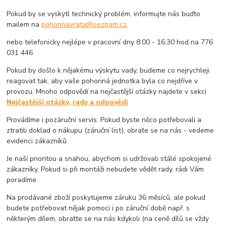
Pokud by se vyskytl technický problém, informujte nás buďto
mailem na
pohonnavrata@seznam.cz,
nebo telefonicky nejlépe v pracovní dny 8.00 - 16.30 hod na 776
031 446
Pokud by došlo k nějakému výskytu vady, budeme co nejrychleji
reagovat tak, aby vaše pohonná jednotka byla co nejdříve v
provozu. Mnoho odpovědí na nejčastější otázky najdete v sekci
Nejčastější otázky, rady a odpovědi
Provádíme i pozáruční servis. Pokud byste něco potřebovali a
ztratili doklad o nákupu (záruční list), obraťe se na nás - vedeme
evidenci zákazníků.
Je naší prioritou a snahou, abychom si udržovali stálé spokojené
zákazníky. Pokud si při montáži nebudete vědět rady, rádi Vám
poradíme.
Na prodávané zboží poskytujeme záruku 36 měsíců, ale pokud
budete potřebovat nějak pomoci i po záruční době např. s
některým dílem, obraťte se na nás kdykoli (na ceně dílů se vždy