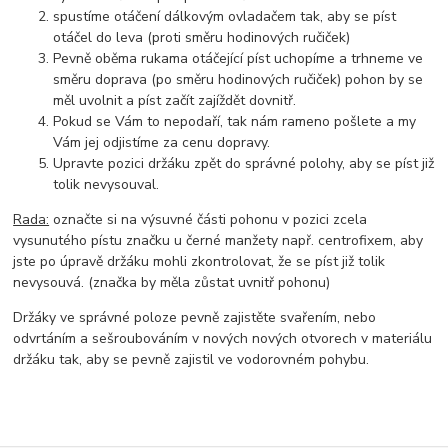
spustíme otáčení dálkovým ovladačem tak, aby se píst
otáčel do leva (proti směru hodinových ručiček)
Pevně oběma rukama otáčející píst uchopíme a trhneme ve
směru doprava (po směru hodinových ručiček) pohon by se
měl uvolnit a píst začít zajíždět dovnitř.
Pokud se Vám to nepodaří, tak nám rameno pošlete a my
Vám jej odjistíme za cenu dopravy.
Upravte pozici držáku zpět do správné polohy, aby se píst již
tolik nevysouval.
Rada:
označte si na výsuvné části pohonu v pozici zcela
vysunutého pístu značku u černé manžety např. centrofixem, aby
jste po úpravě držáku mohli zkontrolovat, že se píst již tolik
nevysouvá. (značka by měla zůstat uvnitř pohonu)
Držáky ve správné poloze pevně zajistěte svařením, nebo
odvrtáním a sešroubováním v nových nových otvorech v materiálu
držáku tak, aby se pevně zajistil ve vodorovném pohybu.