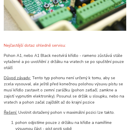
Nejčastější dotaz ohledně servisu:
Pohon A1, nebo A1 Black neotvírá křídlo - rameno zůstává stále
vytažené a po uvolňění z držáku na vratech se po spuštění pouze
otáčí.
Důvod závady:
Tento typ pohonu není určený k tomu, aby se
zcela vysouval, ale ještě před konečnou polohou výsuvu pístu se
musí křídlo zastavit o zemní zarážku (pohon zatlačí, zamkne a
zajistí vypnutím elektroniky). Posunul se držák u sloupku, nebo na
vratech a pohon začal zajíždět až do krajní pozice
Řešení:
Uvolnit dotažený pohon v maximální pozici lze takto.
pohon odjistíme pouze z držáku na křídle a namíříme
výsuvnou část - píst proti sobě