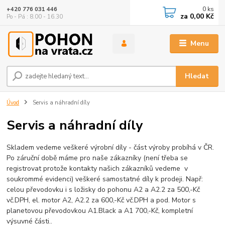
0
ks
+420 776 031 446
za
0,00 Kč
Po - Pá : 8.00 - 16.30
Menu
Hledat
Úvod
Servis a náhradní díly
Servis a náhradní díly
Skladem vedeme veškeré výrobní díly - část výroby probíhá v ČR.
Po záruční době máme pro naše zákazníky (není třeba se
registrovat protože kontakty našich zákazníků vedeme v
soukrommé evidenci) veškeré samostatné díly k prodeji. Např:
celou převodovku i s ložisky do pohonu A2 a A2.2 za 500,-Kč
vč.DPH, el. motor A2, A2.2 za 600,-Kč vč.DPH a pod. Motor s
planetovou převodovkou A1.Black a A1 700,-Kč, kompletní
výsuvné části..