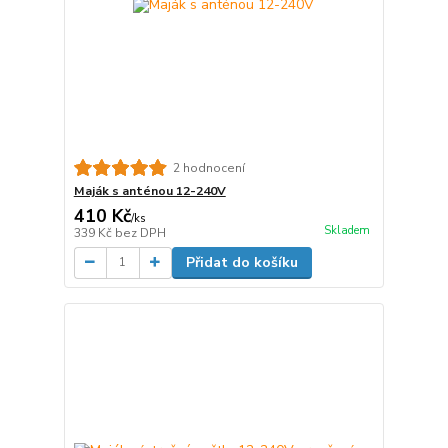
2 hodnocení
Maják s anténou 12-240V
410 Kč
/
ks
Skladem
339 Kč
bez DPH
Přidat do košíku