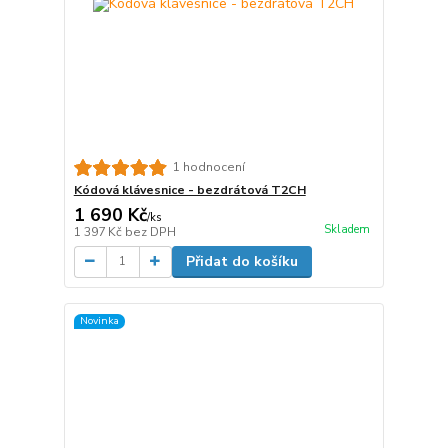
1 hodnocení
Kódová klávesnice - bezdrátová T2CH
1 690 Kč
/
ks
Skladem
1 397 Kč
bez DPH
Přidat do košíku
Novinka