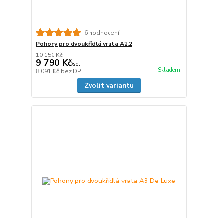
6 hodnocení
Pohony pro dvoukřídlá vrata A2.2
10 150 Kč
9 790 Kč
/
set
Skladem
8 091 Kč
bez DPH
Zvolit variantu