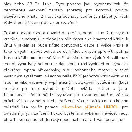
Max nebo A3 De Luxe. Tyto pohony jsou vyrobeny tak, že
nepotřebují venkovní zarážky (dorazy) pro koncové polohy
otevřeného křídla. Z hlediska pevnosti zavřených křídel je však
vždy vhodnější zemní doraz pro zavření.
Pokud otevíráte vrata dovnitř do areálu, potom si můžete vybrat
kterýkoli z pohonů. Je třeba jen přihlédnout ke hmotnosti křídla, k
úhlu v jakém se bude křídlo pohybovat, délce a výšce křídla a
také k výplni, neboť pokud se do křídel s výplní opře vítr, pak je
tlak na křídlo mnohem větší nežli do křídel bez výplně. Rozdíl mezi
jednotlivými typy pohonu je dán konstrukcí vypínání při výpadku
elektřiny, typem převodovky, silou pohonného motoru a také
výsuvným systémem. Všechny naše řídící jednotky křídlových vrat
jsou na víku vybaveny vypínatelným dotykovým ovládáním (když
nemáte po ruce ovladač, můžete ovládat ručně) a jsou
tříkanálové. Třetí kanál lze využívat pro ovládání např el. zámku
průchozí branky, nebo jiného zařízení. Volné tlačítka na dálkovém
ovladači lze využít pomocí
dálkového přijímače UNI3CH
pro
ovládání jiných zařízení. Pokud byste si s výběrem nevěděli rady,
obraťte se na nás telefonicky nebo mailem a rádi vám poradíme.