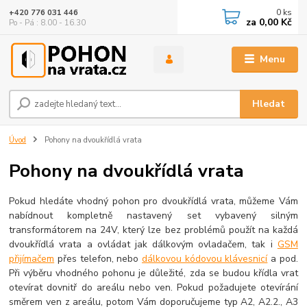
0
ks
+420 776 031 446
za
0,00 Kč
Po - Pá : 8.00 - 16.30
Menu
Hledat
Úvod
Pohony na dvoukřídlá vrata
Pohony na dvoukřídlá vrata
Pokud hledáte vhodný pohon pro dvoukřídlá vrata, můžeme Vám
nabídnout kompletně nastavený set vybavený silným
transformátorem na 24V, který lze bez problémů použít na každá
dvoukřídlá vrata a ovládat jak dálkovým ovladačem, tak i
GSM
přijímačem
přes telefon, nebo
dálkovou kódovou klávesnicí
a pod.
Při výběru vhodného pohonu je důležité, zda se budou křídla vrat
otevírat dovnitř do areálu nebo ven. Pokud požadujete otevírání
směrem ven z areálu, potom Vám doporučujeme typ A2, A2.2., A3