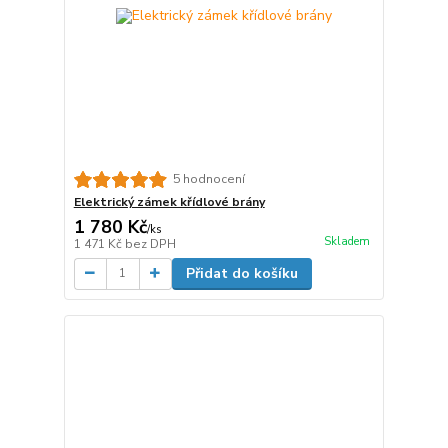
5 hodnocení
Elektrický zámek křídlové brány
1 780 Kč
/
ks
Skladem
1 471 Kč
bez DPH
Přidat do košíku